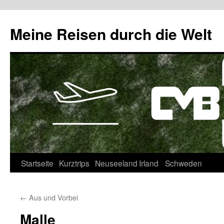
Zum
Inhalt
Meine Reisen durch die Welt
springen
Startseite
Kurztrips
Neuseeland
Irland
Schweden
←
Aus und Vorbei
Malle