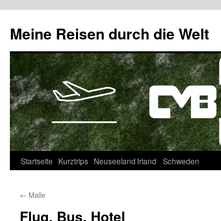
Zum
Inhalt
Meine Reisen durch die Welt
springen
Startseite
Kurztrips
Neuseeland
Irland
Schweden
←
Malle
Flug, Bus, Hotel